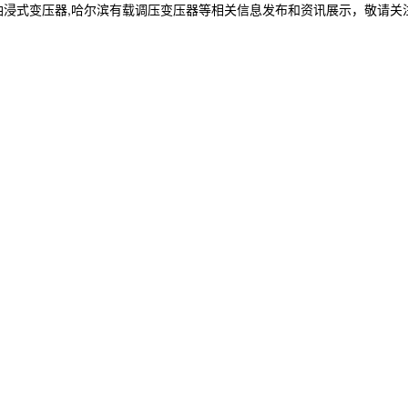
油浸式变压器,哈尔滨有载调压变压器等相关信息发布和资讯展示，敬请关