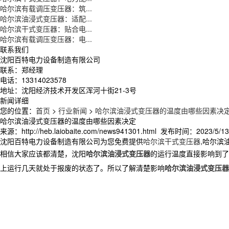
哈尔滨有载调压变压器：筑...
哈尔滨油浸式变压器：适配...
哈尔滨干式变压器：贴合电...
哈尔滨有载调压变压器：电...
联系我们
沈阳百特电力设备制造有限公司
联系：郑经理
电话：13314023578
地址：沈阳经济技术开发区浑河十街21-3号
新闻详细
您的位置：
首页
>
行业新闻
>
哈尔滨油浸式变压器的温度由哪些因素决
哈尔滨油浸式变压器的温度由哪些因素决定
来源：http://heb.laiobaite.com/news941301.html 发布时间：2023/5/13 
沈阳百特电力设备制造有限公司为您免费提供
哈尔滨干式变压器
,哈尔滨
相信大家应该都清楚，沈阳
哈尔滨油浸式变压器
的运行温度直接影响到了
上运行几天就处于报废的状态了。所以了解清楚影响
哈尔滨油浸式变压器