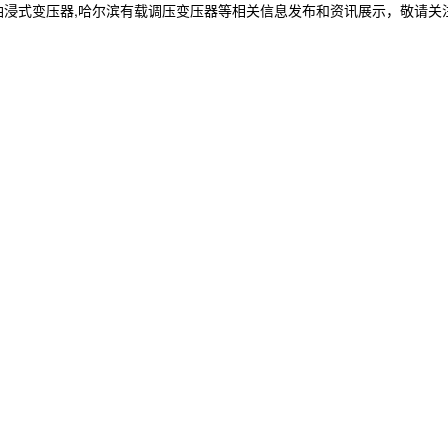
油浸式变压器,哈尔滨有载调压变压器等相关信息发布和资讯展示，敬请关