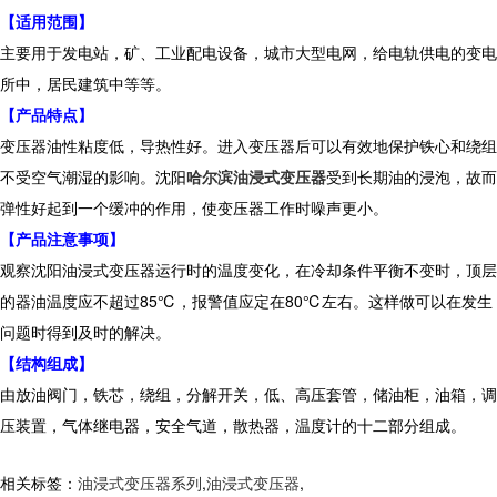
【
适用范围
】
主要用于发电站，矿、工业配电设备，城市大型电网，给电轨供电的变电
所中，居民建筑中等等。
【产品特点】
变压器油性粘度低，导热性好。进入变压器后可以有效地保护铁心和绕组
不受空气潮湿的影响。沈阳
哈尔滨油浸式变压器
受到长期油的浸泡，故而
弹性好起到一个缓冲的作用，使变压器工作时噪声更小。
【
产
品注意事项】
观察沈阳油浸式变压器运行时的温度变化，在冷却条件平衡不变时，顶层
的器油温度应不超过85℃，报警值应定在80℃左右。这样做可以在发生
问题时得到及时的解决。
【
结构组成
】
由放油阀门，铁芯，绕组，分解开关，低、高压套管，储油柜，油箱，调
压装置，气体继电器，安全气道，散热器，温度计的十二部分组成。
相关标签：
油浸式变压器系列
,
油浸式变压器
,