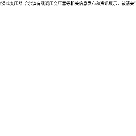
油浸式变压器,哈尔滨有载调压变压器等相关信息发布和资讯展示，敬请关