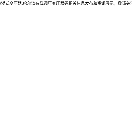
油浸式变压器,哈尔滨有载调压变压器等相关信息发布和资讯展示，敬请关