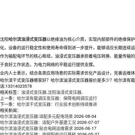
沈阳
哈尔滨油浸式变压器
以绝缘油为核心介质，实现内部部件的绝缘保护
化，设备的运行稳定性和使用寿命得到进一步提升，能够适应长期连续运
作为输配电环节的核心枢纽，油浸式变压器承担着电压转换、能量传输的
于良好工作状态，为电力网络的平稳运行提供支撑。
业内人士表示，结合各类应用场景的实际需求优化产品设计，完善运维体
哈尔滨干式变压器哪家好？哈尔滨油浸式变压器报价是多少？哈尔滨有载调
话:13314023578
相关标签：
油浸式变压器
,
沈阳油浸式变压器
,
上一条：
哈尔滨有载调压变压器：保障电网调压运行
下一条：
哈尔滨干式变压器：行业技术创新持续推进
相关新闻：
哈尔滨油浸式变压器:适配多元配电场景
2026-08-04
哈尔滨油浸式变压器：适配户外基建工况
2026-07-07
哈尔滨油浸式变压器:贴合电网运维需求
2026-06-17
哈尔滨油浸式变压器：电网配电运行基础
2026-05-27