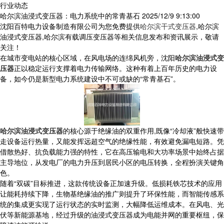
行业动态
哈尔滨油浸式变压器：电力系统中的常青基石
2025/12/9 9:13:00
沈阳百特电力设备制造有限公司为您免费提供
哈尔滨干式变压器
,哈尔滨
油浸式变压器,哈尔滨有载调压变压器等相关信息发布和资讯展示，敬请
关注！
在城市变电站的核心区域，在风电场的连绵风机旁，沈阳
哈尔滨油浸式变
压器
正以稳定运行支撑着电力传输网络。这种有着上百年历史的电力设
备，如今仍是新型电力系统建设中不可或缺的“常青基石”。
哈尔滨油浸式变压器
的核心源于绝缘油的双重作用,既像“冷却液”般快速带
走设备运行热量，又能发挥远超空气的绝缘性能，有效避免漏电短路。凭
借散热好、抗负载能力强的特性，它在高压输电和大功率场景中始终占据
主导地位，从发电厂的电力升压到居民小区的电压转换，全程扮演关键角
色。
随着“双碳”目标推进，这款传统设备正加速升级。低损耗铁芯技术的应用
让能耗持续下降，生物基绝缘油的推广则提升了环保性能，而智能传感系
统的集成更实现了运行状态的实时监测，大幅降低运维成本。在风电、光
伏等新能源基地，经过升级的油浸式变压器成为电能并网的重要枢纽，保