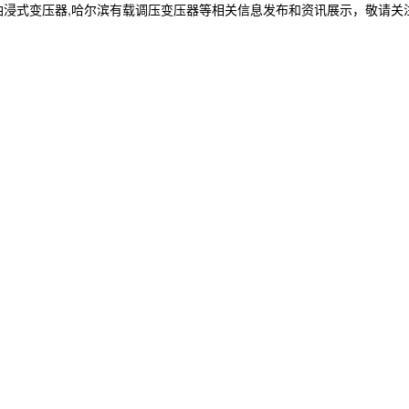
油浸式变压器,哈尔滨有载调压变压器等相关信息发布和资讯展示，敬请关