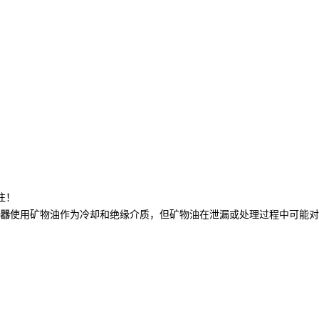
注！
器
使用矿物油作为冷却和绝缘介质，但矿物油在泄漏或处理过程中可能对