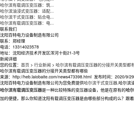
哈尔滨有载调压变压器：筑...
哈尔滨油浸式变压器：适配...
哈尔滨干式变压器：贴合电...
哈尔滨有载调压变压器：电...
联系我们
沈阳百特电力设备制造有限公司
联系：郑经理
电话：13314023578
地址：沈阳经济技术开发区浑河十街21-3号
新闻详细
您的位置：
首页
>
行业新闻
>
哈尔滨有载调压变压器的分接开关类型都
哈尔滨有载调压变压器的分接开关类型都有哪些
来源：http://heb.laiobaite.com/news473398.html 发布时间：2020/9/29 
沈阳百特电力设备制造有限公司为您免费提供
哈尔滨干式变压器
,哈尔滨
哈尔滨有载调压变压器
是一种比较特殊的变压器设备，他是在原有的
哈尔
加的便捷，那么你知道沈阳有载调压变压器是由哪些部分构成的么？跟着