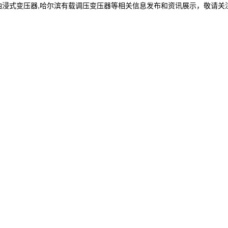
油浸式变压器,哈尔滨有载调压变压器等相关信息发布和资讯展示，敬请关