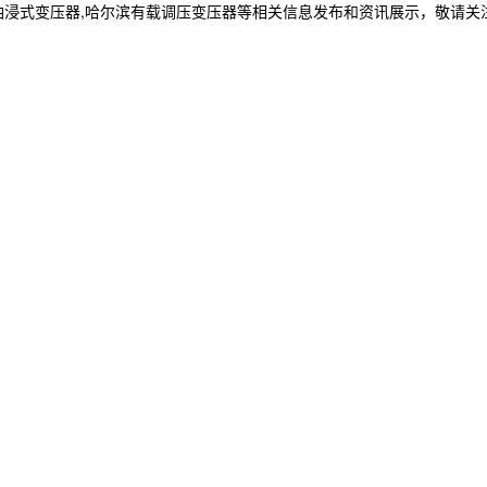
油浸式变压器,哈尔滨有载调压变压器等相关信息发布和资讯展示，敬请关