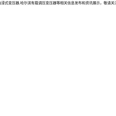
油浸式变压器,哈尔滨有载调压变压器等相关信息发布和资讯展示，敬请关