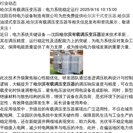
行业动态
哈尔滨有载调压变压器：电力系统稳定运行
2025/9/16 10:15:00
沈阳百特电力设备制造有限公司为您免费提供
哈尔滨干式变压器
,哈尔滨
油浸式变压器,哈尔滨有载调压变压器等相关信息发布和资讯展示，敬请
关注！
近日，电力系统关键设备 —沈阳
哈尔滨有载调压变压器
迎来技术革新，
其在调压精度、运行稳定性及适配能力上的突破，为电力系统应对复杂工
况、保障电能质量提供了有力支撑，成为推动电力领域发展的重要力量。
​ 此次技术升级聚焦核心性能优化。研发团队通过改进调压机构设计与控制
逻辑，大幅提升了
哈尔滨有载调压变压器
的调压响应速度与精度，可在负
载变化时快速调整电压，避免电压波动对用电设备造成影响。同时，新型
绝缘材料与散热结构的应用，增强了设备在高负荷、恶劣环境下的运行稳
定性，有效降低故障发生率，延长设备使用寿命。
​ 在应用场景中，升级后的有载调压变压器展现出广泛适用性。不仅在城市
配电网、工业园区供电系统中发挥关键作用，保障居民生活与工业生产的
稳定用电，还在新能源并网领域表现突出，助力风电、光伏等不稳定电能
平稳接入电网，减少对电网频率与电压的冲击。此外，在偏远地区电力供