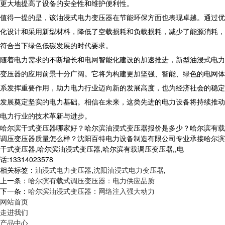
更大地提高了设备的安全性和维护便利性。
值得一提的是，该油浸式电力变压器在节能环保方面也表现卓越。通过优
化设计和采用新型材料，降低了空载损耗和负载损耗，减少了能源消耗，
符合当下绿色低碳发展的时代要求。
随着电力需求的不断增长和电网智能化建设的加速推进，新型油浸式电力
变压器的应用前景十分广阔。它将为构建更加坚强、智能、绿色的电网体
系发挥重要作用，助力电力行业迈向新的发展高度，也为经济社会的稳定
发展奠定坚实的电力基础。相信在未来，这类先进的电力设备将持续推动
电力行业的技术革新与进步。
哈尔滨干式变压器哪家好？哈尔滨油浸式变压器报价是多少？哈尔滨有载
调压变压器质量怎么样？沈阳百特电力设备制造有限公司专业承接哈尔滨
干式变压器,哈尔滨油浸式变压器,哈尔滨有载调压变压器,,电
话:13314023578
相关标签：
油浸式电力变压器
,
沈阳油浸式电力变压器
,
上一条：
哈尔滨有载式调压变压器：电力供应品质
下一条：
哈尔滨油浸式变压器：网络注入强大动力
网站首页
走进我们
产品中心