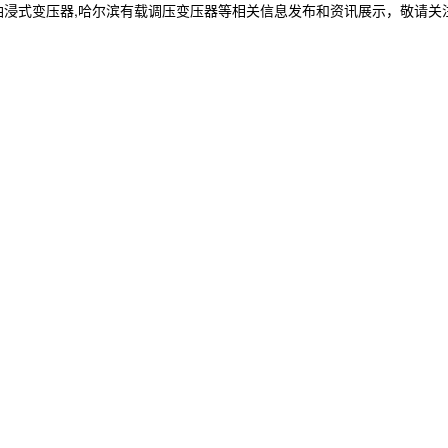
油浸式变压器,哈尔滨有载调压变压器等相关信息发布和资讯展示，敬请关